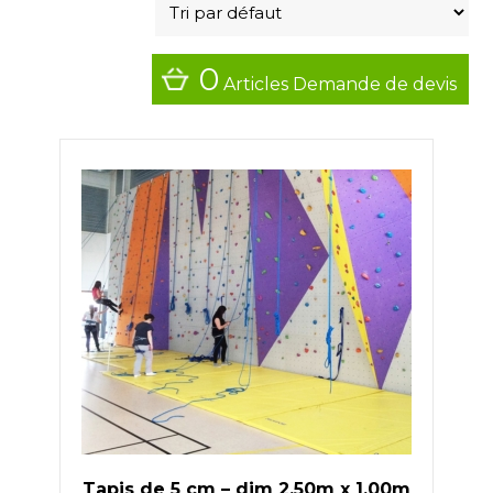
Bleu clair
(26)
Bleu foncé
(15)
0
Articles
Demande de devis
Gris clair
(13)
Gris platine
(14)
Gris soie
(14)
Ivoire clair
(14)
Jaune
(12)
Jaune Zinc
(14)
Lilas bleu
(14)
Orange
(4)
Orangé jaune
(11)
Rouge
(15)
Rouge signalisation
(14)
Vert
(4)
Vert de sécurité
(14)
Tapis de 5 cm – dim 2,50m x 1,00m