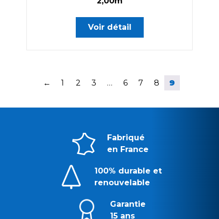
2,00m
Voir détail
←
1
2
3
…
6
7
8
9
Fabriqué
en France
100% durable et
renouvelable
Garantie
15 ans